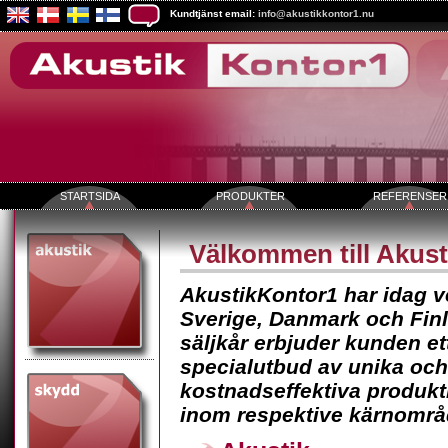
Kundtjänst email:
info@akustikkontor1.nu
STARTSIDA
PRODUKTER
REFERENSER
Välkommen till Akus
AkustikKontor1 har idag v
Sverige, Danmark och Fin
säljkår erbjuder kunden et
specialutbud av unika och
kostnadseffektiva produkt
inom respektive kärnområ